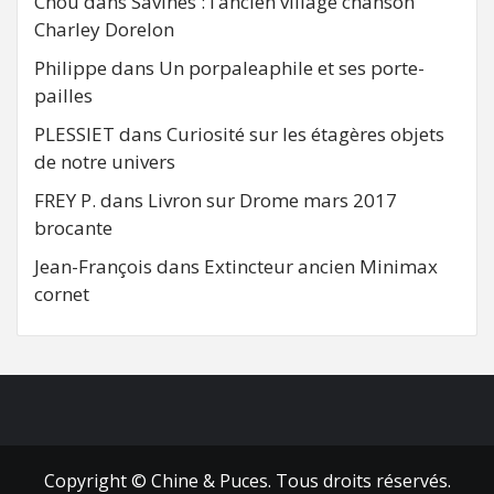
Chou
dans
Savines : l’ancien village chanson
Charley Dorelon
Philippe
dans
Un porpaleaphile et ses porte-
pailles
PLESSIET
dans
Curiosité sur les étagères objets
de notre univers
FREY P.
dans
Livron sur Drome mars 2017
brocante
Jean-François
dans
Extincteur ancien Minimax
cornet
FB
RSS
Copyright © Chine & Puces. Tous droits réservés.