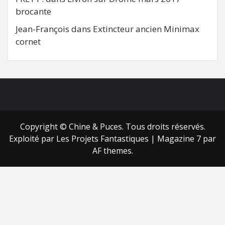
brocante
Jean-François
dans
Extincteur ancien Minimax
cornet
FB
RSS
Copyright © Chine & Puces. Tous droits réservés.
Exploité par Les Projets Fantastiques
|
Magazine 7
par
AF themes.