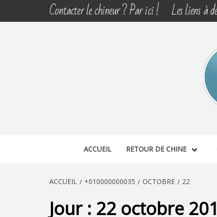
Aller
Contacter le chineur ? Par ici !
Les liens à dé
au
contenu
CHINE 
DÉCOUVERTE, PARTAGE DU DIMANCHE
ACCUEIL
RETOUR DE CHINE
ACCUEIL
+010000000035
OCTOBRE
22
Jour :
22 octobre 20