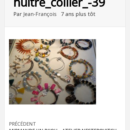
huitre_collier_-39
Par
Jean-François
7 ans plus tôt
Navigation
PRÉCÉDENT