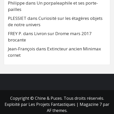
Philippe
dans
Un porpaleaphile et ses porte-
pailles
PLESSIET
dans
Curiosité sur les étagères objets
de notre univers
FREY P.
dans
Livron sur Drome mars 2017
brocante
Jean-François
dans
Extincteur ancien Minimax
cornet
FB
RSS
Copyright © Chine & Puces. Tous droits réservés.
Exploité par Les Projets Fantastiques
|
Magazine 7
par
AF themes.