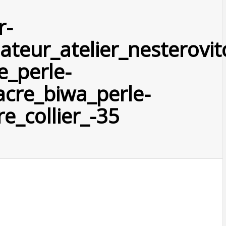
r-
ateur_atelier_nesterovit
e_perle-
acre_biwa_perle-
e_collier_-35