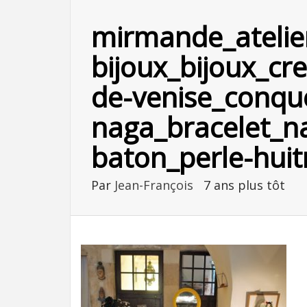
mirmande_atelie
bijoux_bijoux_cre
de-venise_conqu
naga_bracelet_n
baton_perle-huitr
Par
Jean-François
7 ans plus tôt