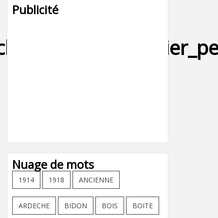
Publicité
ch_jean_agnes_collier_pe
Nuage de mots
1914
1918
ANCIENNE
ARDECHE
BIDON
BOIS
BOITE