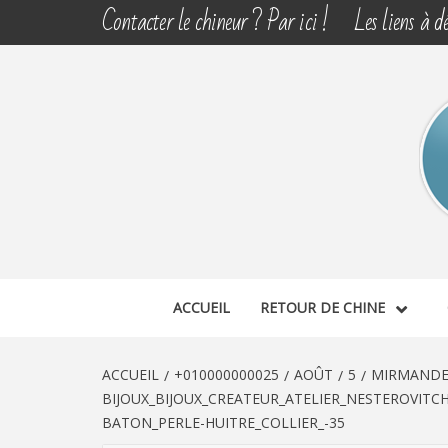
Aller
Contacter le chineur ? Par ici !
Les liens à dé
au
contenu
CHINE 
DÉCOUVERTE, PARTAGE DU DIMANCHE
ACCUEIL
RETOUR DE CHINE
ACCUEIL
+010000000025
AOÛT
5
MIRMANDE 
BIJOUX_BIJOUX_CREATEUR_ATELIER_NESTEROVITC
BATON_PERLE-HUITRE_COLLIER_-35