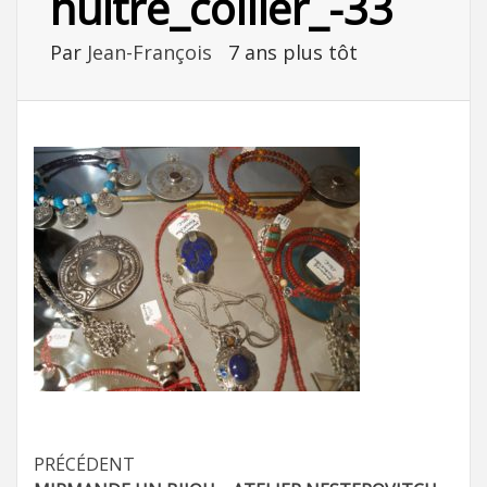
huitre_collier_-33
Par
Jean-François
7 ans plus tôt
Navigation
PRÉCÉDENT