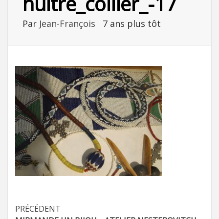
huitre_collier_-17
Par
Jean-François
7 ans plus tôt
Navigation
PRÉCÉDENT