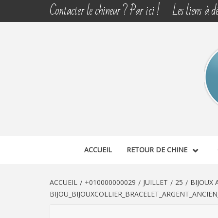
Aller
Contacter le chineur ? Par ici !
Les liens à dé
au
contenu
CHINE 
DÉCOUVERTE, PARTAGE DU DIMANCHE
ACCUEIL
RETOUR DE CHINE
ACCUEIL
+010000000029
JUILLET
25
BIJOUX
BIJOU_BIJOUXCOLLIER_BRACELET_ARGENT_ANCIE