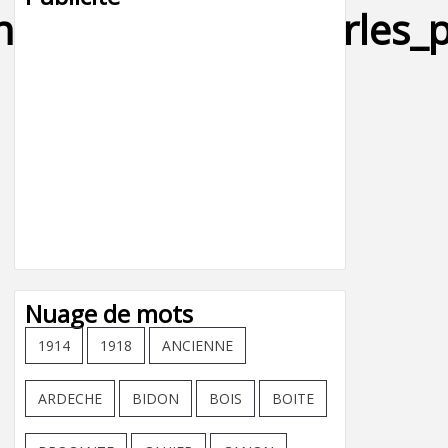
en_tribal_tribaux_perles
Nuage de mots
1914
1918
ANCIENNE
ARDECHE
BIDON
BOIS
BOITE