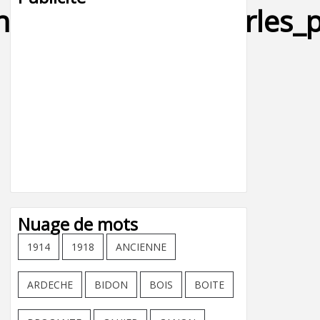
en_tribal_tribaux_perles
Nuage de mots
1914
1918
ANCIENNE
ARDECHE
BIDON
BOIS
BOITE