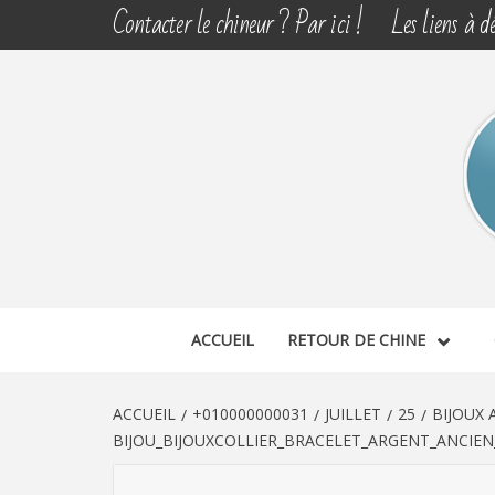
Aller
Contacter le chineur ? Par ici !
Les liens à dé
au
contenu
CHINE 
DÉCOUVERTE, PARTAGE DU DIMANCHE
ACCUEIL
RETOUR DE CHINE
ACCUEIL
+010000000031
JUILLET
25
BIJOUX
BIJOU_BIJOUXCOLLIER_BRACELET_ARGENT_ANCIE