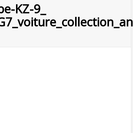
pe-KZ-9_
G7_voiture_collection_a