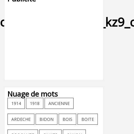
ncienne_vivaquatre_kz9_
Nuage de mots
1914
1918
ANCIENNE
ARDECHE
BIDON
BOIS
BOITE