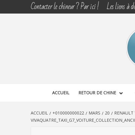
Aller
Contacter le chineur ? Par ici !
Les liens à dé
au
contenu
CHINE 
DÉCOUVERTE, PARTAGE DU DIMANCHE
ACCUEIL
RETOUR DE CHINE
ACCUEIL
+010000000022
MARS
20
RENAULT 
VIVAQUATRE_TAXI_G7_VOITURE_COLLECTION_ANC