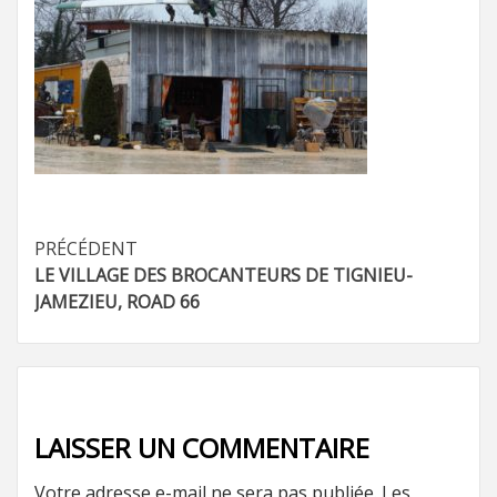
Navigation
PRÉCÉDENT
LE VILLAGE DES BROCANTEURS DE TIGNIEU-
d’article
JAMEZIEU, ROAD 66
LAISSER UN COMMENTAIRE
Votre adresse e-mail ne sera pas publiée.
Les