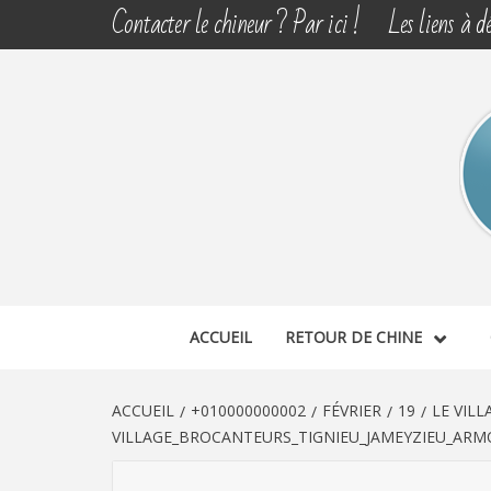
Aller
Contacter le chineur ? Par ici !
Les liens à dé
au
contenu
CHINE 
DÉCOUVERTE, PARTAGE DU DIMANCHE
ACCUEIL
RETOUR DE CHINE
ACCUEIL
+010000000002
FÉVRIER
19
LE VIL
VILLAGE_BROCANTEURS_TIGNIEU_JAMEYZIEU_ARMO