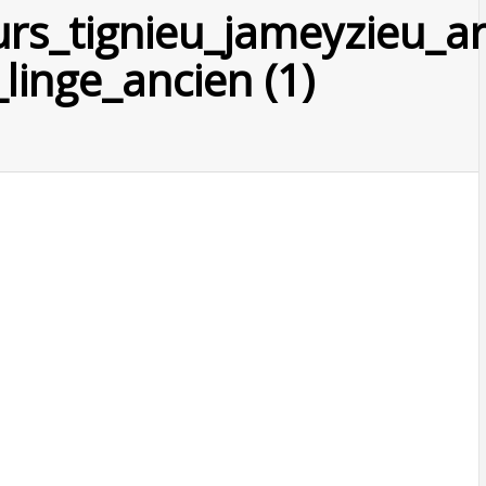
urs_tignieu_jameyzieu_a
linge_ancien (1)