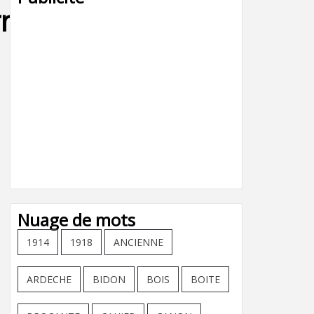
rmoire_vintage_
Nuage de mots
1914
1918
ANCIENNE
ARDECHE
BIDON
BOIS
BOITE