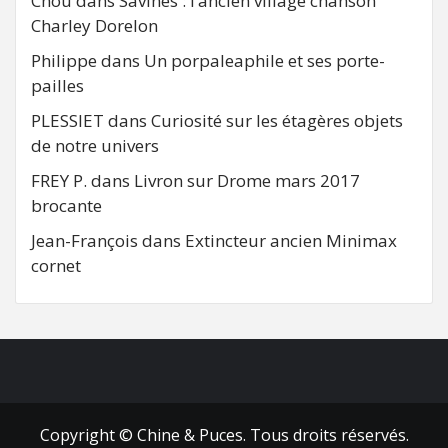
Chou
dans
Savines : l’ancien village chanson
Charley Dorelon
Philippe
dans
Un porpaleaphile et ses porte-
pailles
PLESSIET
dans
Curiosité sur les étagères objets
de notre univers
FREY P.
dans
Livron sur Drome mars 2017
brocante
Jean-François
dans
Extincteur ancien Minimax
cornet
FB
RSS
Copyright © Chine & Puces. Tous droits réservés.