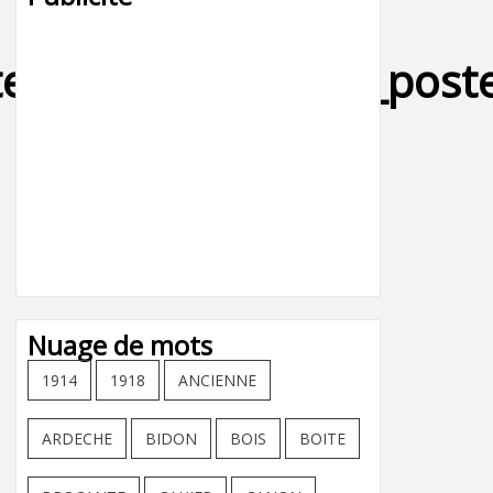
tendresse_courrier_pos
Nuage de mots
1914
1918
ANCIENNE
ARDECHE
BIDON
BOIS
BOITE