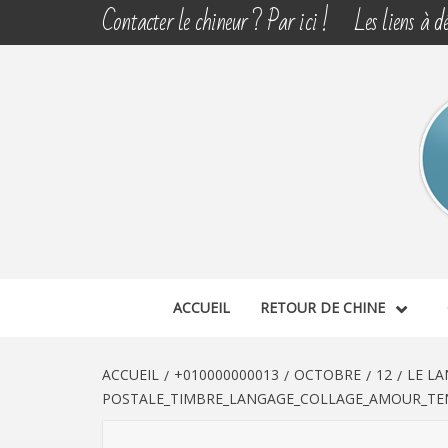
Aller
Contacter le chineur ? Par ici !
Les liens à dé
au
contenu
CHINE 
DÉCOUVERTE, PARTAGE DU DIMANCHE
ACCUEIL
RETOUR DE CHINE
ACCUEIL
+010000000013
OCTOBRE
12
LE LA
POSTALE_TIMBRE_LANGAGE_COLLAGE_AMOUR_TEN