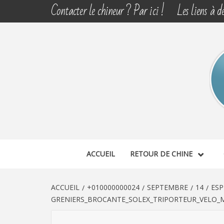
Aller
Contacter le chineur ? Par ici !
Les liens à dé
au
contenu
CHINE 
DÉCOUVERTE, PARTAGE DU DIMANCHE
ACCUEIL
RETOUR DE CHINE
ACCUEIL
+010000000024
SEPTEMBRE
14
ESP
GRENIERS_BROCANTE_SOLEX_TRIPORTEUR_VELO_M