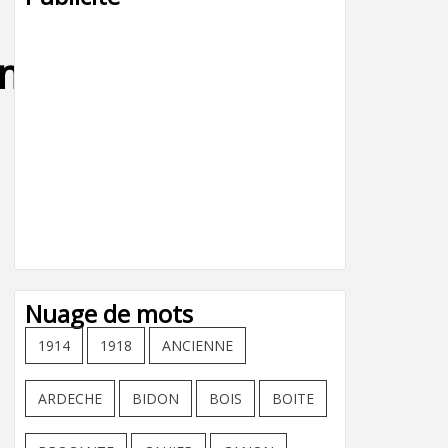
_moteur_livraison
Nuage de mots
1914
1918
ANCIENNE
ARDECHE
BIDON
BOIS
BOITE