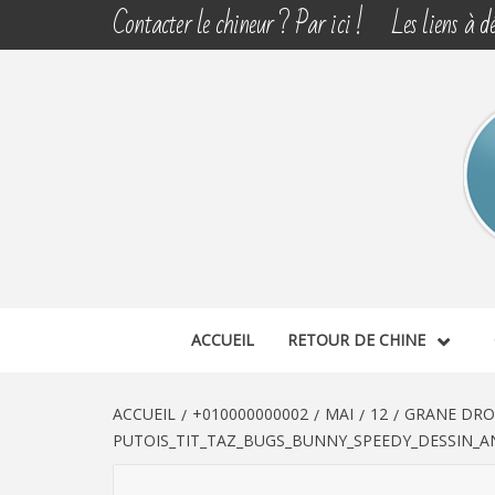
Aller
Contacter le chineur ? Par ici !
Les liens à dé
au
contenu
CHINE 
DÉCOUVERTE, PARTAGE DU DIMANCHE
ACCUEIL
RETOUR DE CHINE
ACCUEIL
+010000000002
MAI
12
GRANE DROM
PUTOIS_TIT_TAZ_BUGS_BUNNY_SPEEDY_DESSIN_A