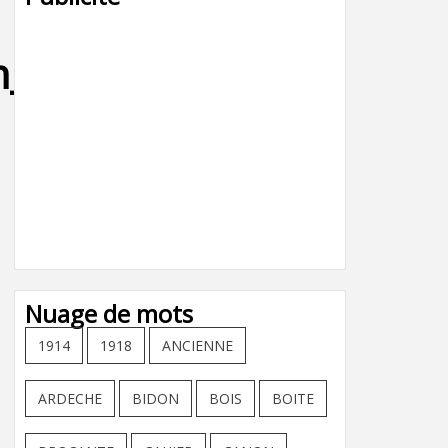
in_anime_warner-
Nuage de mots
1914
1918
ANCIENNE
ARDECHE
BIDON
BOIS
BOITE