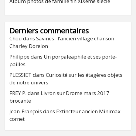
Album photos de famille fin XIXeme siècle
Derniers commentaires
Chou
dans
Savines : l’ancien village chanson
Charley Dorelon
Philippe
dans
Un porpaleaphile et ses porte-
pailles
PLESSIET
dans
Curiosité sur les étagères objets
de notre univers
FREY P.
dans
Livron sur Drome mars 2017
brocante
Jean-François
dans
Extincteur ancien Minimax
cornet