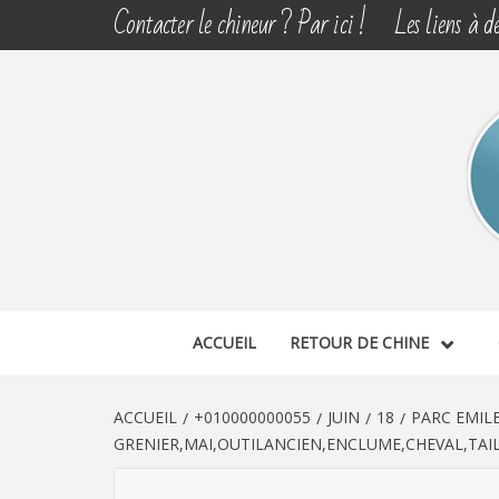
Aller
Contacter le chineur ? Par ici !
Les liens à dé
au
contenu
CHINE 
DÉCOUVERTE, PARTAGE DU DIMANCHE
ACCUEIL
RETOUR DE CHINE
ACCUEIL
+010000000055
JUIN
18
PARC EMIL
GRENIER,MAI,OUTILANCIEN,ENCLUME,CHEVAL,TAILL