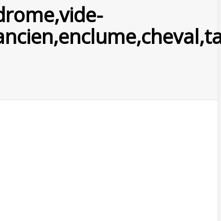
rome,vide-
ancien,enclume,cheval,tai