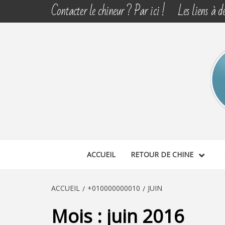
Aller
Contacter le chineur ? Par ici !
Les liens à dé
au
contenu
CHINE 
DÉCOUVERTE, PARTAGE DU DIMANCHE
ACCUEIL
RETOUR DE CHINE
ACCUEIL
+010000000010
JUIN
Mois :
juin 2016