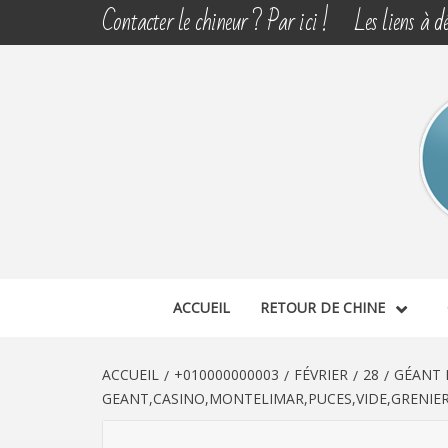
Aller
Contacter le chineur ? Par ici !
Les liens à dé
au
contenu
CHINE 
DÉCOUVERTE, PARTAGE DU DIMANCHE
ACCUEIL
RETOUR DE CHINE
ACCUEIL
+010000000003
FÉVRIER
28
GÉANT 
GEANT,CASINO,MONTELIMAR,PUCES,VIDE,GRENIER