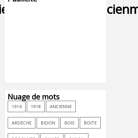
er,jouet,tole,fer,ancien
Nuage de mots
1914
1918
ANCIENNE
ARDECHE
BIDON
BOIS
BOITE