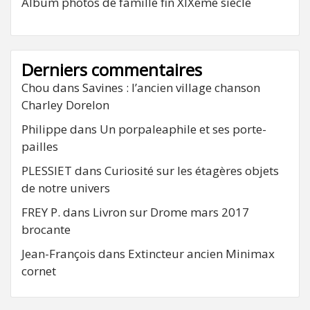
Album photos de famille fin XIXeme siècle
Derniers commentaires
Chou
dans
Savines : l’ancien village chanson
Charley Dorelon
Philippe
dans
Un porpaleaphile et ses porte-
pailles
PLESSIET
dans
Curiosité sur les étagères objets
de notre univers
FREY P.
dans
Livron sur Drome mars 2017
brocante
Jean-François
dans
Extincteur ancien Minimax
cornet