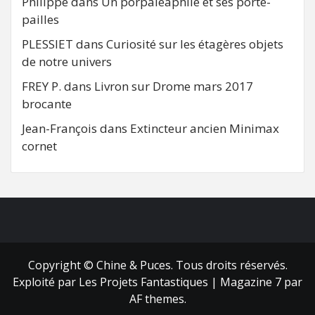
Philippe
dans
Un porpaleaphile et ses porte-
pailles
PLESSIET
dans
Curiosité sur les étagères objets
de notre univers
FREY P.
dans
Livron sur Drome mars 2017
brocante
Jean-François
dans
Extincteur ancien Minimax
cornet
FB
RSS
Copyright © Chine & Puces. Tous droits réservés.
Exploité par Les Projets Fantastiques
|
Magazine 7
par
AF themes.