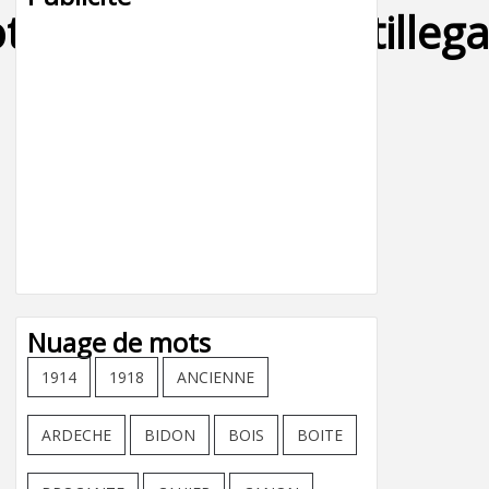
t,soulier,galoche,stilleg
Nuage de mots
1914
1918
ANCIENNE
ARDECHE
BIDON
BOIS
BOITE