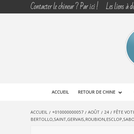
Aller
Contacter le chineur ? Par ici !
Les liens à dé
au
contenu
CHINE 
DÉCOUVERTE, PARTAGE DU DIMANCHE
ACCUEIL
RETOUR DE CHINE
ACCUEIL
+010000000057
AOÛT
24
FÊTE VOT
BERTOLLO,SAINT,GERVAIS,ROUBION,ESCLOP,SABO