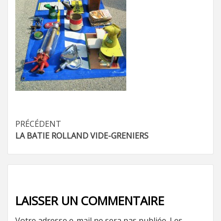
Navigation
PRÉCÉDENT
LA BATIE ROLLAND VIDE-GRENIERS
d’article
LAISSER UN COMMENTAIRE
Votre adresse e-mail ne sera pas publiée.
Les