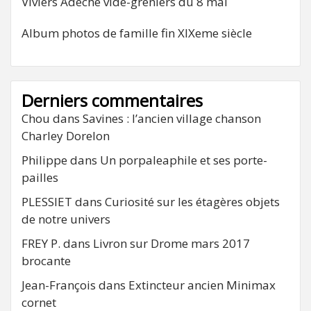
Viviers Adeche vide-greniers du 8 mai
Album photos de famille fin XIXeme siècle
Derniers commentaires
Chou
dans
Savines : l’ancien village chanson
Charley Dorelon
Philippe
dans
Un porpaleaphile et ses porte-
pailles
PLESSIET
dans
Curiosité sur les étagères objets
de notre univers
FREY P.
dans
Livron sur Drome mars 2017
brocante
Jean-François
dans
Extincteur ancien Minimax
cornet