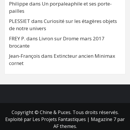
Philippe
dans
Un porpaleaphile et ses porte-
pailles
PLESSIET
dans
Curiosité sur les étagères objets
de notre univers
FREY P.
dans
Livron sur Drome mars 2017
brocante
Jean-François
dans
Extincteur ancien Minimax
cornet
FB
RSS
Copyright © Chine & Puces. Tous droits réservés.
Exploité par Les Projets Fantastiques
|
Magazine 7
par
AF themes.