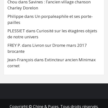
Chou
dans
Savines : l’ancien village chanson
Charley Dorelon
Philippe
dans
Un porpaleaphile et ses porte-
pailles
PLESSIET
dans
Curiosité sur les étagères objets
de notre univers
FREY P.
dans
Livron sur Drome mars 2017
brocante
Jean-François
dans
Extincteur ancien Minimax
cornet
FB
RSS
Copyright © Chine & Puces. Tous droits réservés.