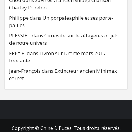
Chou
dans
Savines : l’ancien village chanson
Charley Dorelon
Philippe
dans
Un porpaleaphile et ses porte-
pailles
PLESSIET
dans
Curiosité sur les étagères objets
de notre univers
FREY P.
dans
Livron sur Drome mars 2017
brocante
Jean-François
dans
Extincteur ancien Minimax
cornet
FB
RSS
Copyright © Chine & Puces. Tous droits réservés.