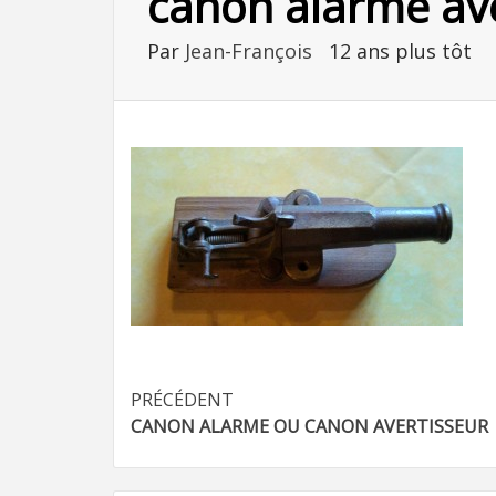
canon alarme ave
Par
Jean-François
12 ans plus tôt
Navigation
PRÉCÉDENT
CANON ALARME OU CANON AVERTISSEUR
d’article