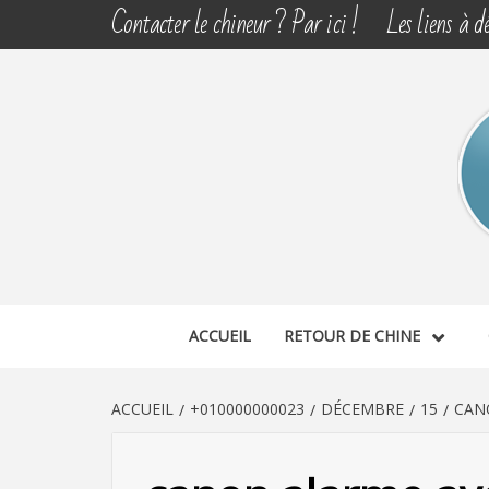
Aller
Contacter le chineur ? Par ici !
Les liens à dé
au
contenu
CHINE 
DÉCOUVERTE, PARTAGE DU DIMANCHE
ACCUEIL
RETOUR DE CHINE
ACCUEIL
+010000000023
DÉCEMBRE
15
CAN