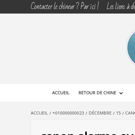
Aller
Contacter le chineur ? Par ici !
Les liens à dé
au
contenu
CHINE 
DÉCOUVERTE, PARTAGE DU DIMANCHE
ACCUEIL
RETOUR DE CHINE
ACCUEIL
+010000000023
DÉCEMBRE
15
CAN