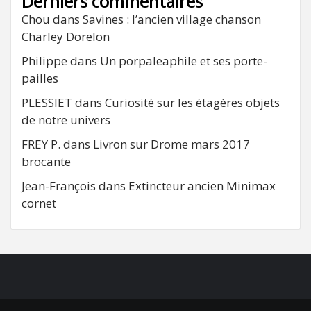
Derniers commentaires
Chou
dans
Savines : l’ancien village chanson
Charley Dorelon
Philippe
dans
Un porpaleaphile et ses porte-
pailles
PLESSIET
dans
Curiosité sur les étagères objets
de notre univers
FREY P.
dans
Livron sur Drome mars 2017
brocante
Jean-François
dans
Extincteur ancien Minimax
cornet
FB
RSS