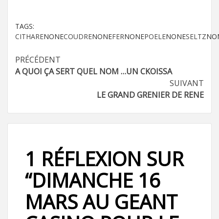
TAGS:
CITHARE
NONE
COUDRE
NONE
FER
NONE
POELE
NONE
SELTZ
NO
Navigation
PRÉCÉDENT
A QUOI ÇA SERT QUEL NOM …UN CKOISSA
d’article
SUIVANT
LE GRAND GRENIER DE RENE
1 RÉFLEXION SUR
“
DIMANCHE 16
MARS AU GEANT