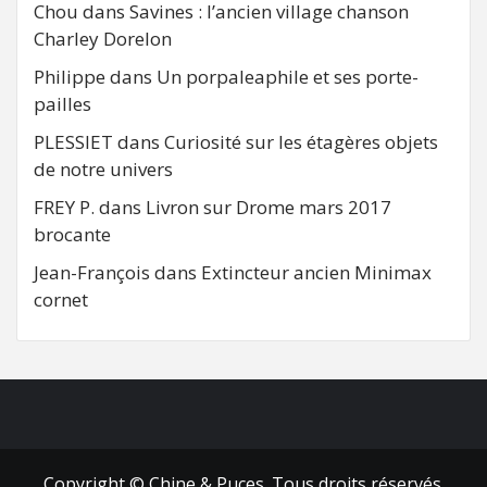
Chou
dans
Savines : l’ancien village chanson
Charley Dorelon
Philippe
dans
Un porpaleaphile et ses porte-
pailles
PLESSIET
dans
Curiosité sur les étagères objets
de notre univers
FREY P.
dans
Livron sur Drome mars 2017
brocante
Jean-François
dans
Extincteur ancien Minimax
cornet
FB
RSS
Copyright © Chine & Puces. Tous droits réservés.