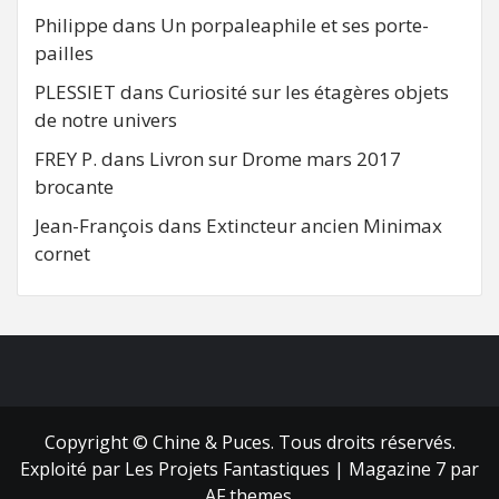
Philippe
dans
Un porpaleaphile et ses porte-
pailles
PLESSIET
dans
Curiosité sur les étagères objets
de notre univers
FREY P.
dans
Livron sur Drome mars 2017
brocante
Jean-François
dans
Extincteur ancien Minimax
cornet
FB
RSS
Copyright © Chine & Puces. Tous droits réservés.
Exploité par Les Projets Fantastiques
|
Magazine 7
par
AF themes.