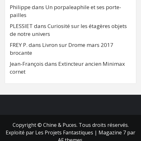
Philippe
dans
Un porpaleaphile et ses porte-
pailles
PLESSIET
dans
Curiosité sur les étagères objets
de notre univers
FREY P.
dans
Livron sur Drome mars 2017
brocante
Jean-François
dans
Extincteur ancien Minimax
cornet
FB
RSS
Copyright © Chine & Puces. Tous droits réservés.
Exploité par Les Projets Fantastiques
|
Magazine 7
par
AF themes.