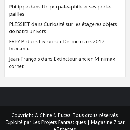
Philippe
dans
Un porpaleaphile et ses porte-
pailles
PLESSIET
dans
Curiosité sur les étagères objets
de notre univers
FREY P.
dans
Livron sur Drome mars 2017
brocante
Jean-François
dans
Extincteur ancien Minimax
cornet
FB
RSS
Copyright © Chine & Puces. Tous droits réservés.
Exploité par Les Projets Fantastiques
|
Magazine 7
par
AF themes.