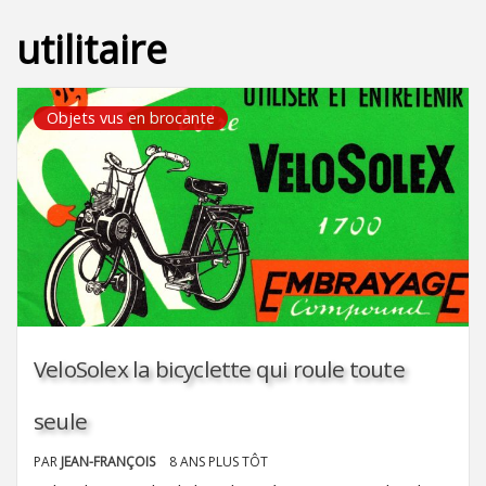
utilitaire
Objets vus en brocante
VeloSolex la bicyclette qui roule toute
seule
PAR
JEAN-FRANÇOIS
8 ANS PLUS TÔT