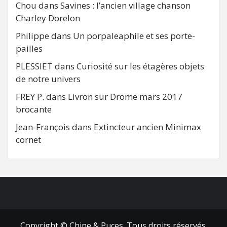
Chou
dans
Savines : l’ancien village chanson
Charley Dorelon
Philippe
dans
Un porpaleaphile et ses porte-
pailles
PLESSIET
dans
Curiosité sur les étagères objets
de notre univers
FREY P.
dans
Livron sur Drome mars 2017
brocante
Jean-François
dans
Extincteur ancien Minimax
cornet
FB
RSS
Copyright © Chine & Puces. Tous droits réservés.