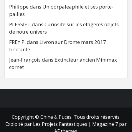
Philippe
dans
Un porpaleaphile et ses porte-
pailles
PLESSIET
dans
Curiosité sur les étagères objets
de notre univers
FREY P.
dans
Livron sur Drome mars 2017
brocante
Jean-François
dans
Extincteur ancien Minimax
cornet
FB
RSS
Copyright © Chine & Puces. Tous droits réservés.
Exploité par Les Projets Fantastiques
|
Magazine 7
par
AF themes.