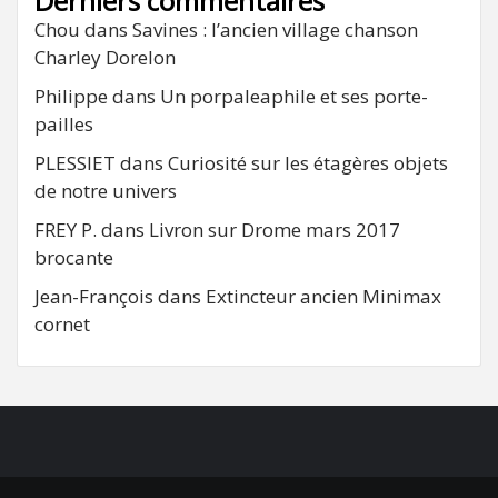
Derniers commentaires
Chou
dans
Savines : l’ancien village chanson
Charley Dorelon
Philippe
dans
Un porpaleaphile et ses porte-
pailles
PLESSIET
dans
Curiosité sur les étagères objets
de notre univers
FREY P.
dans
Livron sur Drome mars 2017
brocante
Jean-François
dans
Extincteur ancien Minimax
cornet
FB
RSS