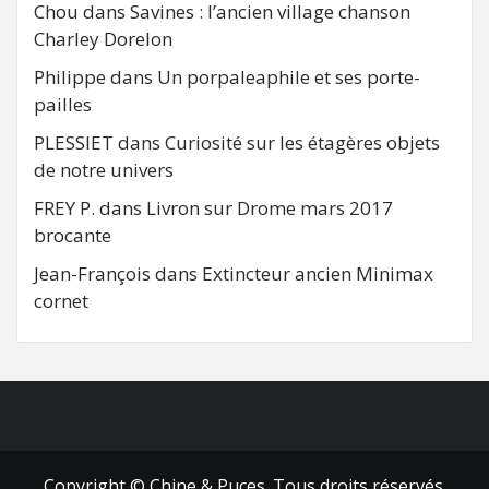
Chou
dans
Savines : l’ancien village chanson
Charley Dorelon
Philippe
dans
Un porpaleaphile et ses porte-
pailles
PLESSIET
dans
Curiosité sur les étagères objets
de notre univers
FREY P.
dans
Livron sur Drome mars 2017
brocante
Jean-François
dans
Extincteur ancien Minimax
cornet
FB
RSS
Copyright © Chine & Puces. Tous droits réservés.