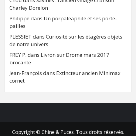
Chou
dans
Savines : l’ancien village chanson
Charley Dorelon
Philippe
dans
Un porpaleaphile et ses porte-
pailles
PLESSIET
dans
Curiosité sur les étagères objets
de notre univers
FREY P.
dans
Livron sur Drome mars 2017
brocante
Jean-François
dans
Extincteur ancien Minimax
cornet
FB
RSS
Copyright © Chine & Puces. Tous droits réservés.