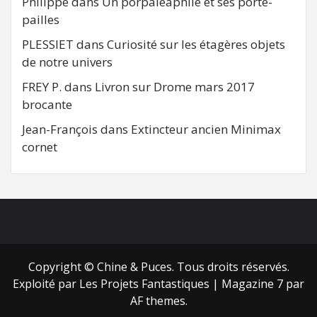
Philippe
dans
Un porpaleaphile et ses porte-
pailles
PLESSIET
dans
Curiosité sur les étagères objets
de notre univers
FREY P.
dans
Livron sur Drome mars 2017
brocante
Jean-François
dans
Extincteur ancien Minimax
cornet
FB
RSS
Copyright © Chine & Puces. Tous droits réservés.
Exploité par Les Projets Fantastiques
|
Magazine 7
par
AF themes.