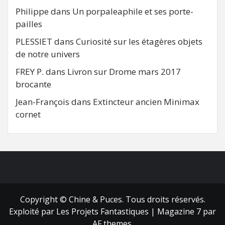
Philippe
dans
Un porpaleaphile et ses porte-
pailles
PLESSIET
dans
Curiosité sur les étagères objets
de notre univers
FREY P.
dans
Livron sur Drome mars 2017
brocante
Jean-François
dans
Extincteur ancien Minimax
cornet
FB
RSS
Copyright © Chine & Puces. Tous droits réservés.
Exploité par Les Projets Fantastiques
|
Magazine 7
par
AF themes.