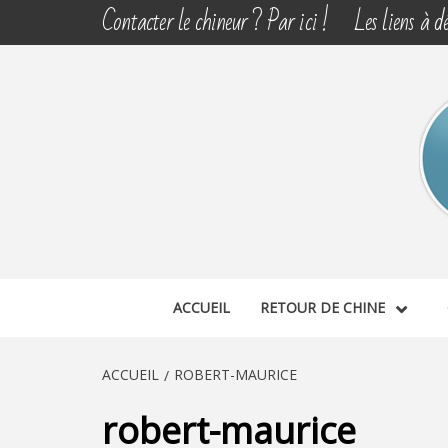
Aller
Contacter le chineur ? Par ici !
Les liens à dé
au
contenu
CHINE 
DÉCOUVERTE, PARTAGE DU DIMANCHE
ACCUEIL
RETOUR DE CHINE
ACCUEIL
ROBERT-MAURICE
robert-maurice