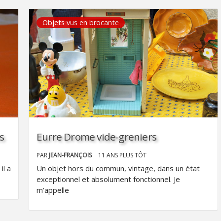
Objets vus en brocante
s
Eurre Drome vide-greniers
PAR
JEAN-FRANÇOIS
11 ANS PLUS TÔT
il a
Un objet hors du commun, vintage, dans un état
exceptionnel et absolument fonctionnel. Je
m’appelle