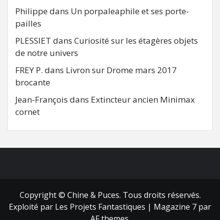
Philippe
dans
Un porpaleaphile et ses porte-
pailles
PLESSIET
dans
Curiosité sur les étagères objets
de notre univers
FREY P.
dans
Livron sur Drome mars 2017
brocante
Jean-François
dans
Extincteur ancien Minimax
cornet
FB
RSS
Copyright © Chine & Puces. Tous droits réservés.
Exploité par Les Projets Fantastiques
|
Magazine 7
par
AF themes.