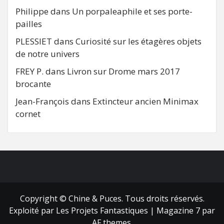
Philippe
dans
Un porpaleaphile et ses porte-
pailles
PLESSIET
dans
Curiosité sur les étagères objets
de notre univers
FREY P.
dans
Livron sur Drome mars 2017
brocante
Jean-François
dans
Extincteur ancien Minimax
cornet
FB
RSS
Copyright © Chine & Puces. Tous droits réservés.
Exploité par Les Projets Fantastiques
|
Magazine 7
par
AF themes.