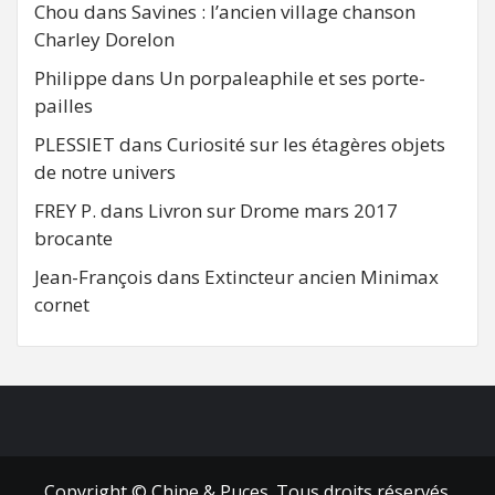
Chou
dans
Savines : l’ancien village chanson
Charley Dorelon
Philippe
dans
Un porpaleaphile et ses porte-
pailles
PLESSIET
dans
Curiosité sur les étagères objets
de notre univers
FREY P.
dans
Livron sur Drome mars 2017
brocante
Jean-François
dans
Extincteur ancien Minimax
cornet
FB
RSS
Copyright © Chine & Puces. Tous droits réservés.