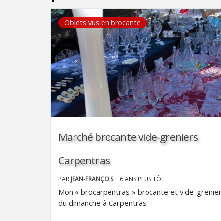
Objets vus en brocante
Marché brocante vide-greniers
Carpentras
PAR
JEAN-FRANÇOIS
6 ANS PLUS TÔT
Mon « brocarpentras » brocante et vide-grenie
du dimanche à Carpentras