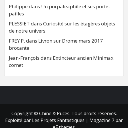
Philippe
dans
Un porpaleaphile et ses porte-
pailles
PLESSIET
dans
Curiosité sur les étagères objets
de notre univers
FREY P.
dans
Livron sur Drome mars 2017
brocante
Jean-François
dans
Extincteur ancien Minimax
cornet
FB
RSS
Copyright © Chine & Puces. Tous droits réservés.
Exploité par Les Projets Fantastiques
|
Magazine 7
par
AF themes.